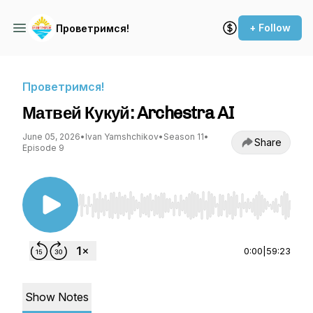
+ Follow
Проветримся!
Проветримся!
Матвей Кукуй: Archestra AI
June 05, 2026
•
Ivan Yamshchikov
•
Season 11
•
Share
Episode 9
Use Left/Right to seek, Home/End to jump to st
0:00
|
59:23
Show Notes