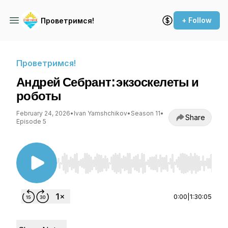
+ Follow
Проветримся!
Проветримся!
Андрей Себрант: экзоскелеты и
роботы
February 24, 2026
•
Ivan Yamshchikov
•
Season 11
•
Share
Episode 5
Use Left/Right to seek, Home/End to jump to st
0:00
|
1:30:05