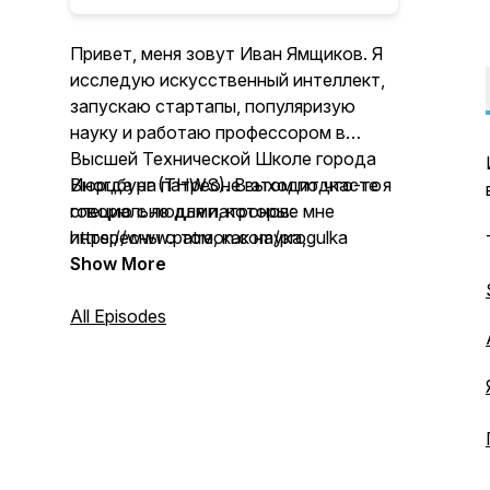
Привет, меня зовут Иван Ямщиков. Я
исследую искусственный интеллект,
запускаю стартапы, популяризую
науку и работаю профессором в
Высшей Технической Школе города
Вюрцбург (THWS). В этом подкасте я
Иногда на патреоне выходит что-то
говорю с людьми, которые мне
специально для патронов:
интересны о том, как наука,
https://www.patreon.com/progulka
технологии и люди меняют мир вокруг
Show More
нас.
All Episodes