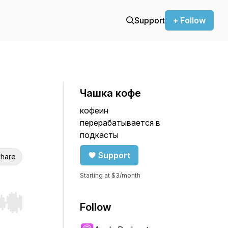
Support
+ Follow
Чашка кофе
кофеин
перерабатывается в
подкасты
Support
hare
Starting at $3/month
Follow
r end. Hold shift to jump forward or backward.