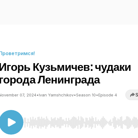
Проветримся!
Игорь Кузьмичев: чудаки
города Ленинграда
S
November 07, 2024
•
Ivan Yamshchikov
•
Season 10
•
Episode 4
Use Left/Right to seek, Home/End to jump to start o