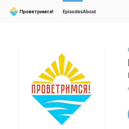
Проветримся!
Episodes
About