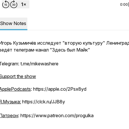
0:00
Show Notes
Игорь Кузьмичёв исследует "вторую культуру" Ленингра
ведёт телеграм-канал "Здесь был Майк"
Telegram: t.me/mikewashere
Support the show
ApplePodcasts
: https://apple.co/2Psx8yd
Я.Музыка:
https://clck.ru/JJB8y
Патреон
: https://www.patreon.com/progulka