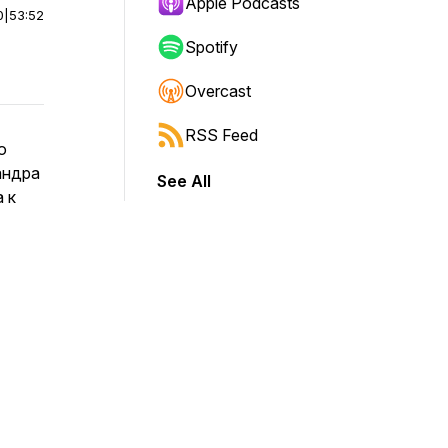
Apple Podcasts
0
|
53:52
Spotify
Overcast
RSS Feed
о
андра
See All
 к