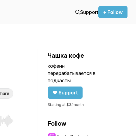
Support
+ Follow
Чашка кофе
кофеин
перерабатывается в
подкасты
Support
hare
Starting at $3/month
Follow
r end. Hold shift to jump forward or backward.