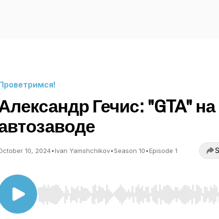
Проветримся!
Александр Гечис: "GTA" на
автозаводе
S
October 10, 2024
•
Ivan Yamshchikov
•
Season 10
•
Episode 1
Use Left/Right to seek, Home/End to jump to start o