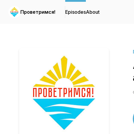
Проветримся!
Episodes
About