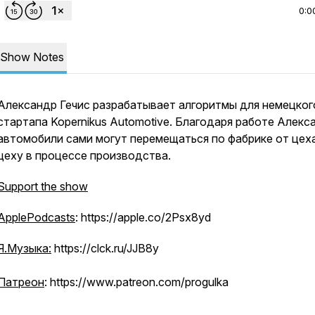
0:0
Show Notes
Александр Гечис разрабатывает алгоритмы для немецког
стартапа Kopernikus Automotive. Благодаря работе Алекс
автомобили сами могут перемещаться по фабрике от цеха
цеху в процессе производства.
Support the show
ApplePodcasts
: https://apple.co/2Psx8yd
Я.Музыка:
https://clck.ru/JJB8y
Патреон
: https://www.patreon.com/progulka