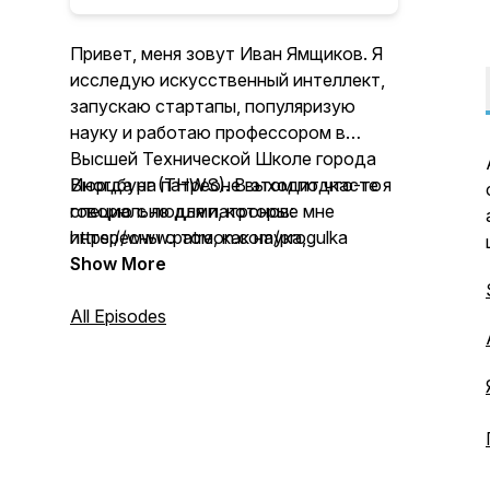
Привет, меня зовут Иван Ямщиков. Я
исследую искусственный интеллект,
запускаю стартапы, популяризую
науку и работаю профессором в
Высшей Технической Школе города
Вюрцбург (THWS). В этом подкасте я
Иногда на патреоне выходит что-то
говорю с людьми, которые мне
специально для патронов:
интересны о том, как наука,
https://www.patreon.com/progulka
технологии и люди меняют мир вокруг
Show More
нас.
All Episodes