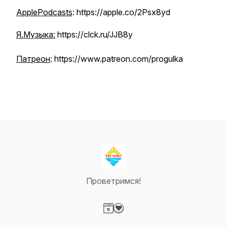
ApplePodcasts
: https://apple.co/2Psx8yd
Я.Музыка:
https://clck.ru/JJB8y
Патреон
: https://www.patreon.com/progulka
Проветримся!
Visit our Website page
Visit our Donation page