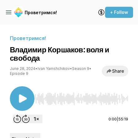
+ Follow
Проветримся!
Проветримся!
Владимир Коршаков: воля и
свобода
June 28, 2024
•
Ivan Yamshchikov
•
Season 9
•
Share
Episode 9
Use Left/Right to seek, Home/End to jump to st
0:00
|
55:19