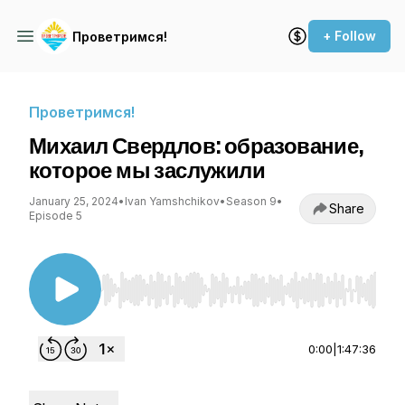
+ Follow
Проветримся!
Проветримся!
Михаил Свердлов: образование,
которое мы заслужили
January 25, 2024
•
Ivan Yamshchikov
•
Season 9
•
Share
Episode 5
Use Left/Right to seek, Home/End to jump to st
0:00
|
1:47:36