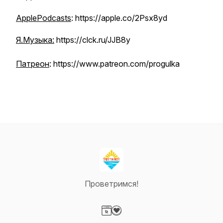
ApplePodcasts
: https://apple.co/2Psx8yd
Я.Музыка:
https://clck.ru/JJB8y
Патреон
: https://www.patreon.com/progulka
Проветримся!
Visit our Website page
Visit our Donation page