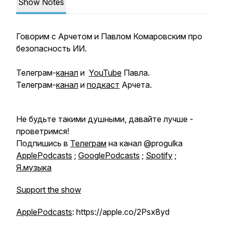
Show Notes
Говорим с Арчетом и Павлом Комаровским про
безопасность ИИ.
Телеграм-
канал
и
YouTube
Павла.
Телеграм-
канал
и
подкаст
Арчета.
Не будьте такими душными, давайте лучше -
проветримся!
Подпишись в
Телеграм
на канал @progulka
ApplePodcasts
;
GooglePodcasts
;
Spotify
;
Я.музыка
Support the show
ApplePodcasts
: https://apple.co/2Psx8yd