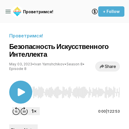
+ Follow
Проветримся!
Проветримся!
Безопасность Искусственного
Интеллекта
May 03, 2023
•
Ivan Yamshchikov
•
Season 8
•
Share
Episode 8
Use Left/Right to seek, Home/End to jump to st
0:00
|
1:22:53